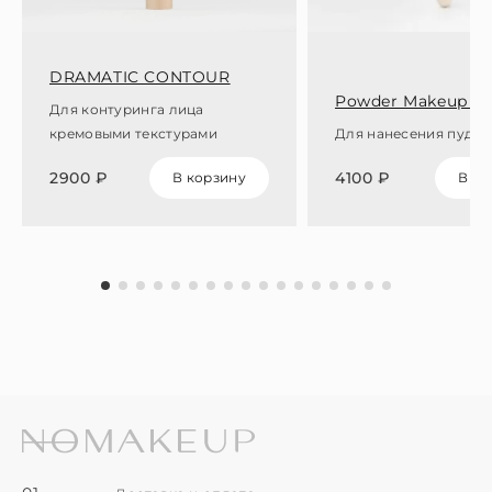
DRAMATIC CONTOUR
Powder Makeup B
Для контуринга лица
кремовыми текстурами
Для нанесения пудры
2900 ₽
4100 ₽
В корзину
В ко